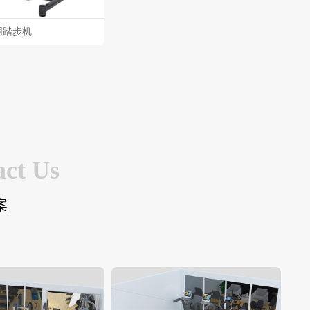
商用踏步机
act Us
案