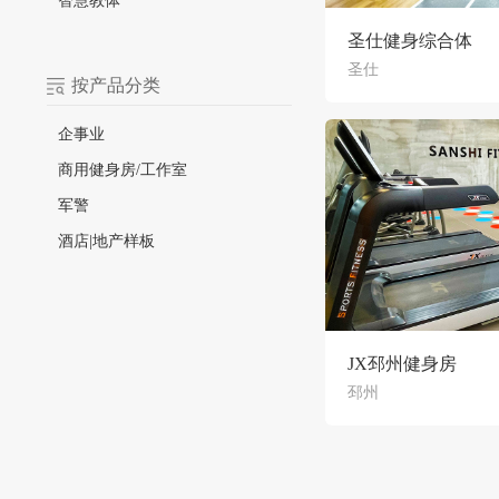
智慧教体
圣仕健身综合体
圣仕
按产品分类
企事业
商用健身房/工作室
军警
酒店|地产样板
JX邳州健身房
邳州